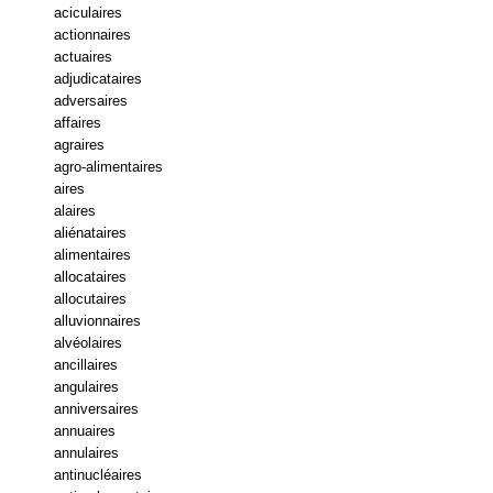
aciculaires
actionnaires
actuaires
adjudicataires
adversaires
affaires
agraires
agro-alimentaires
aires
alaires
aliénataires
alimentaires
allocataires
allocutaires
alluvionnaires
alvéolaires
ancillaires
angulaires
anniversaires
annuaires
annulaires
antinucléaires