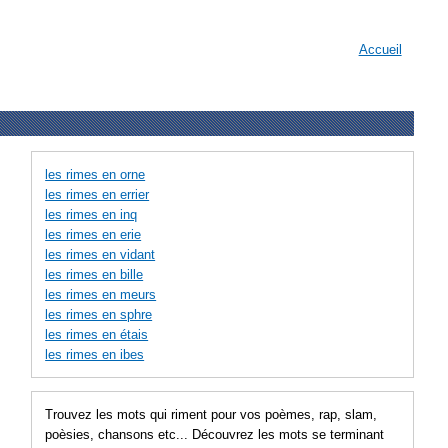
Accueil
les rimes en orne
les rimes en errier
les rimes en inq
les rimes en erie
les rimes en vidant
les rimes en bille
les rimes en meurs
les rimes en sphre
les rimes en étais
les rimes en ibes
Trouvez les mots qui riment pour vos poèmes, rap, slam,
poèsies, chansons etc... Découvrez les mots se terminant