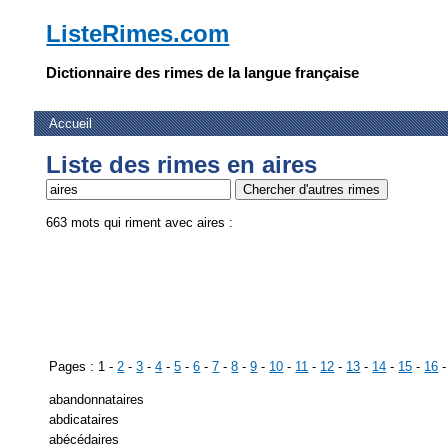
ListeRimes.com
Dictionnaire des rimes de la langue française
Accueil
Liste des rimes en aires
663 mots qui riment avec aires :
Pages : 1 -
2
-
3
-
4
-
5
-
6
-
7
-
8
-
9
-
10
-
11
-
12
-
13
-
14
-
15
-
16
abandonnataires
abdicataires
abécédaires